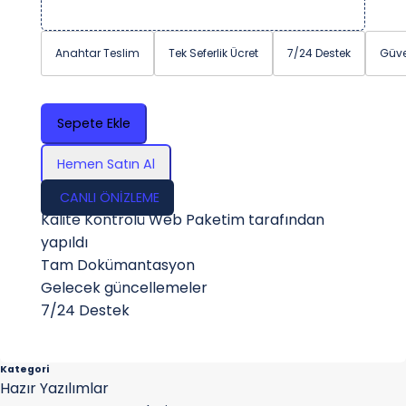
Anahtar Teslim
Tek Seferlik Ücret
7/24 Destek
Güve
Sepete Ekle
Hemen Satın Al
CANLI ÖNİZLEME
Kalite Kontrolü Web Paketim tarafından
yapıldı
Tam Dokümantasyon
Gelecek güncellemeler
7/24 Destek
Kategori
Hazır Yazılımlar