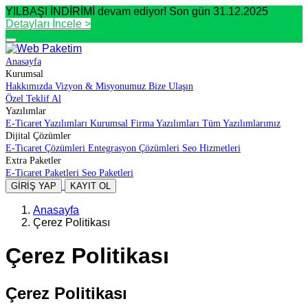
YILBAŞI İNDİRİMİ devam ediyor! Son gün 31.12.2025
Detayları İncele >
Anasayfa
Kurumsal
Hakkımızda
Vizyon & Misyonumuz
Bize Ulaşın
Özel Teklif Al
Yazılımlar
E-Ticaret Yazılımları
Kurumsal Firma Yazılımları
Tüm Yazılımlarımız
Dijital Çözümler
E-Ticaret Çözümleri
Entegrasyon Çözümleri
Seo Hizmetleri
Extra Paketler
E-Ticaret Paketleri
Seo Paketleri
GİRİŞ YAP
KAYIT OL
Anasayfa
Çerez Politikası
Çerez Politikası
Çerez Politikası