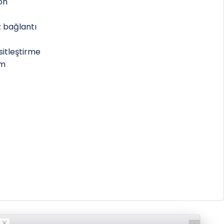
yon
z bağlantı
sitleştirme
um