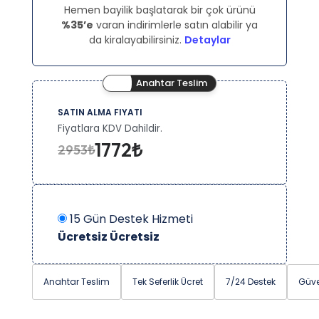
Hemen bayilik başlatarak bir çok ürünü
%35’e
varan indirimlerle satın alabilir ya
da kiralayabilirsiniz.
Detaylar
Anahtar Teslim
SATIN ALMA FIYATI
Fiyatlara KDV Dahildir.
1772₺
2953₺
15 Gün Destek Hizmeti
Ücretsiz
Ücretsiz
Anahtar Teslim
Tek Seferlik Ücret
7/24 Destek
Güve