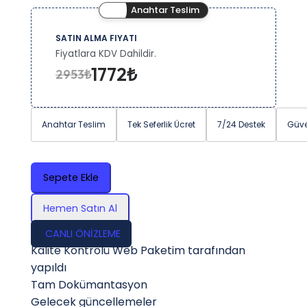
Anahtar Teslim
SATIN ALMA FIYATI
Fiyatlara KDV Dahildir.
1772₺
2953₺
Anahtar Teslim
Tek Seferlik Ücret
7/24 Destek
Güve
Sepete Ekle
Hemen Satın Al
CANLI ÖNİZLEME
Kalite Kontrolü Web Paketim tarafından
yapıldı
Tam Dokümantasyon
Gelecek güncellemeler