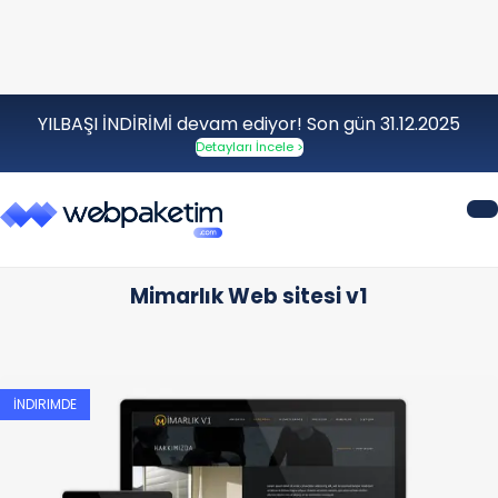
YILBAŞI İNDİRİMİ devam ediyor! Son gün 31.12.2025
Detayları İncele >
Mimarlık Web sitesi v1
İNDIRIMDE