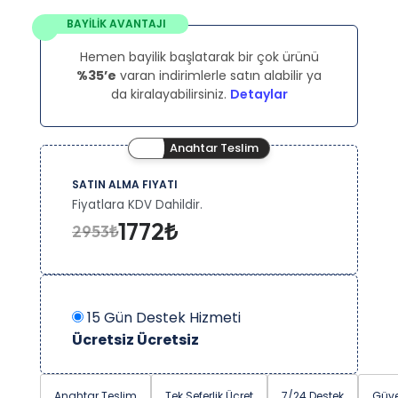
BAYİLİK AVANTAJI
Hemen bayilik başlatarak bir çok ürünü
%35’e
varan indirimlerle satın alabilir ya
da kiralayabilirsiniz.
Detaylar
Anahtar Teslim
SATIN ALMA FIYATI
Fiyatlara KDV Dahildir.
1772₺
2953₺
15 Gün Destek Hizmeti
Ücretsiz
Ücretsiz
Anahtar Teslim
Tek Seferlik Ücret
7/24 Destek
Güve