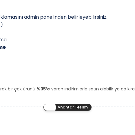
çıklamasını admin panelinden belirleyebilirsiniz.
e)
lma.
lme
rak bir çok ürünü
%35’e
varan indirimlerle satın alabilir ya da kiral
Anahtar Teslim