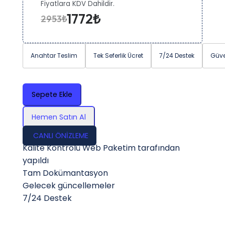
Fiyatlara KDV Dahildir.
1772₺
2953₺
Anahtar Teslim
Tek Seferlik Ücret
7/24 Destek
Güve
Sepete Ekle
Hemen Satın Al
CANLI ÖNİZLEME
Kalite Kontrolü Web Paketim tarafından
yapıldı
Tam Dokümantasyon
Gelecek güncellemeler
7/24 Destek