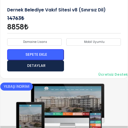
Dernek Belediye Vakıf Sitesi v8 (Sınırsız Dil)
14763₺
8858₺
Domaine Lisans
Mobil Uyumlu
SEPETE EKLE
DETAYLAR
Ücretsiz Destek
YILBAŞI İNDİRİMİ