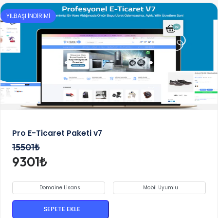
YILBAŞI İNDİRİMİ
Pro E-Ticaret Paketi v7
15501₺
9301₺
Domaine Lisans
Mobil Uyumlu
SEPETE EKLE