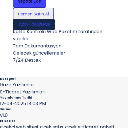
Sepete Ekle
Hemen Satın Al
CANLI ÖNİZLEME
Kalite Kontrolü Web Paketim tarafından
yapıldı
Tam Dokümantasyon
Gelecek güncellemeler
7/24 Destek
Kategori
Hazır Yazılımlar
E-Ticaret Yazılımları
Yayınlanma Tarihi
12-04-2025 14:03 PM
Sürüm
v1.0
Etiketler
çiçekçi web sitesi
,
çiçek satış
,
çiçek e-ticaret paketi
,