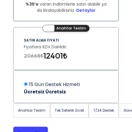
%35’e
varan indirimlerle satın alabilir ya
da kiralayabilirsiniz.
Detaylar
Anahtar Teslim
SATIN ALMA FIYATI
Fiyatlara KDV Dahildir.
12401₺
20668₺
15 Gün Destek Hizmeti
Ücretsiz
Ücretsiz
Anahtar Teslim
Tek Seferlik Ücret
7/24 Destek
Güve