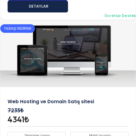
DETAYLAR
Ücretsiz Destek
YILBAŞI İNDİRİMİ
Web Hosting ve Domain Satış sitesi
7235₺
4341₺
Domaine Lisans
Mobil Uyumlu