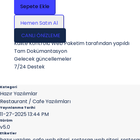
Sepete Ekle
Hemen Satın Al
CANLI ÖNİZLEME
Kalite Kontrolü Web Paketim tarafından yapıldı
Tam Dokümantasyon
Gelecek güncellemeler
7/24 Destek
Kategori
Hazır Yazılımlar
Restaurant / Cafe Yazılımları
Yayınlanma Tarihi
11-27-2025 13:44 PM
Sürüm
v5.0
Etiketler
hazır yazılım
,
cafe web sitesi
,
restoran web sitesi
,
restora