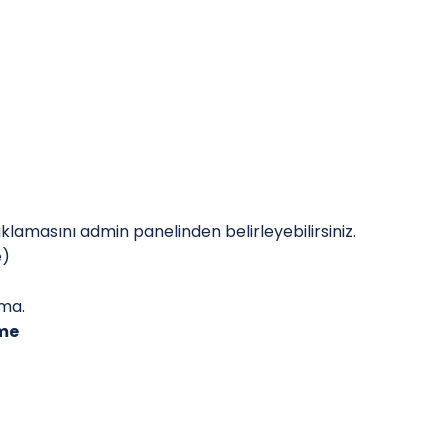
çıklamasını admin panelinden belirleyebilirsiniz.
e)
lma.
lme