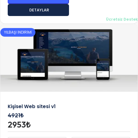
DETAYLAR
Ücretsiz Destek
YILBAŞI İNDİRİMİ
Kişisel Web sitesi v1
4921₺
2953₺