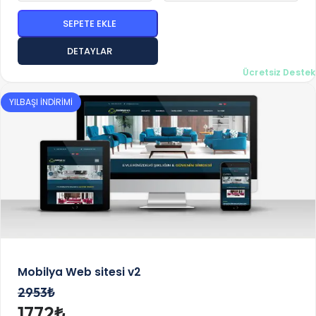
SEPETE EKLE
DETAYLAR
Ücretsiz Destek
YILBAŞI İNDİRİMİ
Mobilya Web sitesi v2
2953₺
1772₺